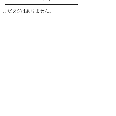
まだタグはありません。
お問い合わせ
ショップ： シーズナルウインド
会社名： (有)アルジス
工事部： インテリア加藤
〒439-0031 静岡県菊川市加茂667-8
TEL：0537-36-2138 FAX：0537-35-3996
email :
info@seasonalwind.co.jp
営業時間： 9:30AM ～ 6:00PM
定休日： 日曜日
※定休日でもご
予約
頂ければご来店いただけ
ます。
ご挨拶
シーズナルウインドは静岡県菊川市にあるカ
ーテン、壁紙を主としたインテリア専門店で
す。主な営業エリアは浜松市から静岡市。リ
ネンやコットンを始めとした自然素材カーテ