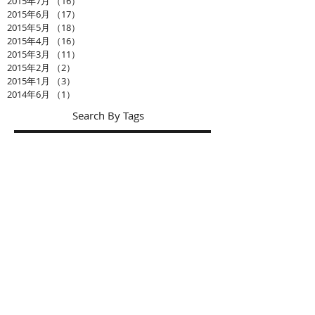
2015年7月
（16）
16件の記事
2015年6月
（17）
17件の記事
2015年5月
（18）
18件の記事
2015年4月
（16）
16件の記事
2015年3月
（11）
11件の記事
2015年2月
（2）
2件の記事
2015年1月
（3）
3件の記事
2014年6月
（1）
1件の記事
Search By Tags
まだタグはありません。
お問い合わせ
ショップ： シーズナルウインド
会社名： (有)アルジス
工事部： インテリア加藤
〒439-0031 静岡県菊川市加茂667-8
TEL：0537-36-2138 FAX：0537-35-3996
email :
info@seasonalwind.co.jp
営業時間： 9:30AM ～ 6:00PM
定休日： 日曜日
※定休日でもご
予約
頂ければご来店いただけ