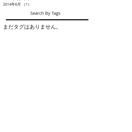
2014年6月
（1）
1件の記事
Search By Tags
まだタグはありません。
お問い合わせ
ショップ： シーズナルウインド
会社名： (有)アルジス
工事部： インテリア加藤
〒439-0031 静岡県菊川市加茂667-8
TEL：0537-36-2138 FAX：0537-35-3996
email :
info@seasonalwind.co.jp
営業時間： 9:30AM ～ 6:00PM
定休日： 日曜日
※定休日でもご
予約
頂ければご来店いただけ
ます。
ご挨拶
シーズナルウインドは静岡県菊川市にあるカ
ーテン、壁紙を主としたインテリア専門店で