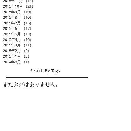
2015年11月
（14）
14件の記事
2015年10月
（21）
21件の記事
2015年9月
（10）
10件の記事
2015年8月
（10）
10件の記事
2015年7月
（16）
16件の記事
2015年6月
（17）
17件の記事
2015年5月
（18）
18件の記事
2015年4月
（16）
16件の記事
2015年3月
（11）
11件の記事
2015年2月
（2）
2件の記事
2015年1月
（3）
3件の記事
2014年6月
（1）
1件の記事
Search By Tags
まだタグはありません。
お問い合わせ
ショップ： シーズナルウインド
会社名： (有)アルジス
工事部： インテリア加藤
〒439-0031 静岡県菊川市加茂667-8
TEL：0537-36-2138 FAX：0537-35-3996